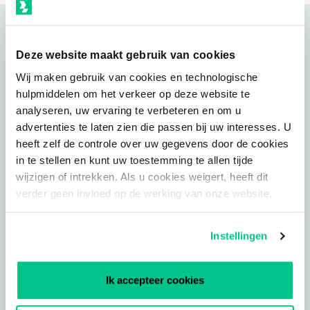
Onze datacenters
Deze website maakt gebruik van cookies
Wij maken gebruik van cookies en technologische
hulpmiddelen om het verkeer op deze website te
analyseren, uw ervaring te verbeteren en om u
advertenties te laten zien die passen bij uw interesses. U
Smartdc Rotterdam
heeft zelf de controle over uw gegevens door de cookies
in te stellen en kunt uw toestemming te allen tijde
Van Nelleweg 1
wijzigen of intrekken. Als u cookies weigert, heeft dit
3044 BC
verder geen invloed op de werking van onze website,
Rotterdam
maar kunt u niet volop gebruik maken van al onze
functies. Voor nadere informatie kunt u ons
Privacy
Instellingen
Statement
raadplegen.
KvK-nummer 24461236
BTW-nummer NL820765983B01
Ik accepteer cookies
Plan uw route