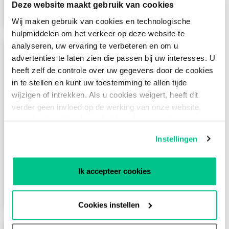
Deze website maakt gebruik van cookies
Verder lezen
Wij maken gebruik van cookies en technologische
hulpmiddelen om het verkeer op deze website te
analyseren, uw ervaring te verbeteren en om u
advertenties te laten zien die passen bij uw interesses. U
heeft zelf de controle over uw gegevens door de cookies
in te stellen en kunt uw toestemming te allen tijde
NL-ix
wijzigen of intrekken. Als u cookies weigert, heeft dit
verder geen invloed op de werking van onze website,
De Neutral Internet Exchange is de grootste
maar kunt u niet volop gebruik maken van al onze
internationale Interconnect Exchange met 616
functies. Voor nadere informatie kunt u ons
Privacy
Instellingen
aangesloten netwerken en toonaangevende
Statement
raadplegen.
internetknooppunten in Kopenhagen, Frankfurt,
Dusseldorf, Brussel, Parijs, Marseille en Londen.
Ik accepteer cookies
Verder lezen
Cookies instellen