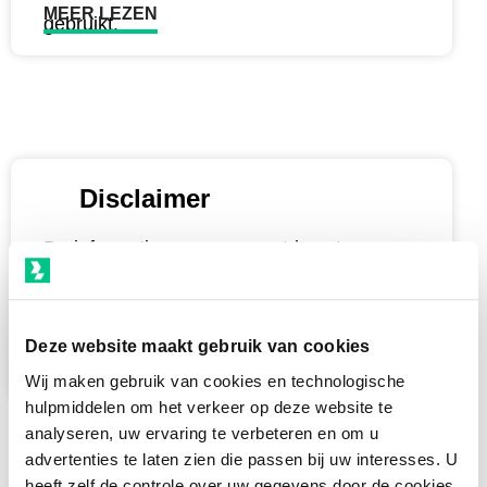
MEER LEZEN
gebruikt.
Disclaimer
De informatie op www.smartdc.net
(“Website”) is uitsluitend bedoeld voor
algemene informatiedoeleinden. Alle
informatie wordt te goeder trouw verstrekt;
Deze website maakt gebruik van cookies
MEER LEZEN
wij geven echter geen enkele verklaring of
Wij maken gebruik van cookies en technologische
hulpmiddelen om het verkeer op deze website te
analyseren, uw ervaring te verbeteren en om u
advertenties te laten zien die passen bij uw interesses. U
heeft zelf de controle over uw gegevens door de cookies