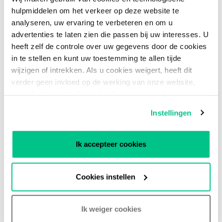
technologie en infrastructuur, waaronder
hulpmiddelen om het verkeer op deze website te
strategische belangen in bedrijven als Plume,
analyseren, uw ervaring te verbeteren en om u
ITV, Lionsgate, Univision, de Formule E-
advertenties te laten zien die passen bij uw interesses. U
raceserie, en verschillende regionale
heeft zelf de controle over uw gegevens door de cookies
sportnetwerken.
in te stellen en kunt uw toestemming te allen tijde
wijzigen of intrekken. Als u cookies weigert, heeft dit
verder geen invloed op de werking van onze website,
maar kunt u niet volop gebruik maken van al onze
functies. Voor nadere informatie kunt u ons
Privacy
Instellingen
Statement
raadplegen.
Ik accepteer cookies
Neem contact op met
Cookies instellen
onze experts
Ik weiger cookies
Hebt u meer informatie nodig over onze