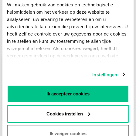
Wij maken gebruik van cookies en technologische
hulpmiddelen om het verkeer op deze website te
analyseren, uw ervaring te verbeteren en om u
advertenties te laten zien die passen bij uw interesses. U
heeft zelf de controle over uw gegevens door de cookies
Verwante functies
in te stellen en kunt uw toestemming te allen tijde
wijzigen of intrekken. Als u cookies weigert, heeft dit
verder geen invloed op de werking van onze website,
maar kunt u niet volop gebruik maken van al onze
Beveiliging
functies. Voor nadere informatie kunt u ons
Privacy
Instellingen
Statement
raadplegen.
De datacenters van Smartdc hebben een
sterke focus op digitale en fysieke
Ik accepteer cookies
beveiliging om de veiligste en meest
betrouwbare omgeving voor uw
MEER LEZEN
bedrijfskritische apparatuur te garanderen.
Cookies instellen
Ik weiger cookies