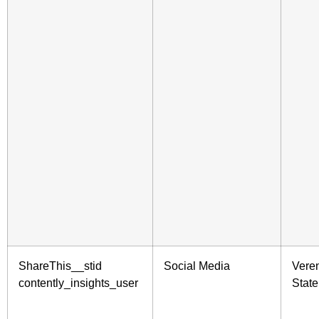
ShareThis__stid
Social Media
Vere
contently_insights_user
Stat