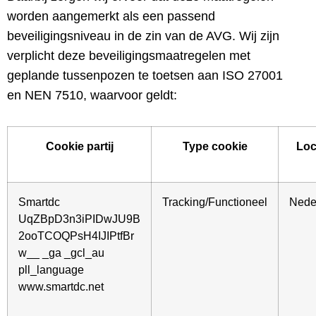
worden aangemerkt als een passend
beveiligingsniveau in de zin van de AVG. Wij zijn
verplicht deze beveiligingsmaatregelen met
geplande tussenpozen te toetsen aan ISO 27001
en NEN 7510, waarvoor geldt:
Cookie partij
Type cookie
Loc
Smartdc
Tracking/Functioneel
Nede
UqZBpD3n3iPIDwJU9B
2ooTCOQPsH4IJIPtfBr
w__ _ga _gcl_au
pll_language
www.smartdc.net