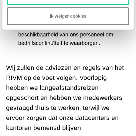
Aanwezigheid van personeel op de locaties
Ik weiger cookies
van onze privédatacenters;
Ondersteuning van onze klanten met 24/7
beschikbaarheid van ons personeel om
bedrijfscontinuïteit te waarborgen.
Wij zullen de adviezen en regels van het
RIVM op de voet volgen. Voorlopig
hebben we langeafstandsreizen
opgeschort en hebben we medewerkers
gevraagd thuis te werken, terwijl we
ervoor zorgen dat onze datacenters en
kantoren bemensd blijven.