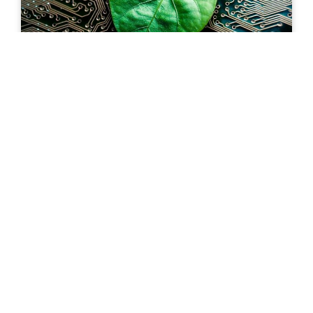
Energiebesparing door inzet restwarmte
datacenters
18 oktober 2023
Het duurzaamheidsteam van ING bracht onlangs
een bezoek aan Smartdc Rotterdam voor een
kijkje achter de schermen in hoe Smartdc
innovatieve projecten toepast om zijn
ecologische voetafdruk te verminderen en te
werken aan groenere datacenters.
Lees Artikel