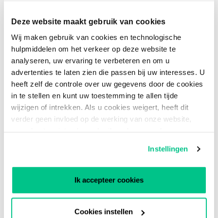
uitgevoerd en we werken met een
Deze website maakt gebruik van cookies
noodherstelplan en een beheerplan voor
Wij maken gebruik van cookies en technologische
bedrijfscontinuïteit.
hulpmiddelen om het verkeer op deze website te
analyseren, uw ervaring te verbeteren en om u
Wij hebben onze toeleveringslijnen zo
advertenties te laten zien die passen bij uw interesses. U
ingericht dat onze faciliteiten voldoende
heeft zelf de controle over uw gegevens door de cookies
worden bevoorraad;
in te stellen en kunt uw toestemming te allen tijde
wijzigen of intrekken. Als u cookies weigert, heeft dit
Ons BHV-team is op de hoogte van de
verder geen invloed op de werking van onze website,
huidige situatie en alle procedures voor een
maar kunt u niet volop gebruik maken van al onze
eventuele noodsituatie zijn gereed.
functies. Voor nadere informatie kunt u ons
Privacy
Instellingen
Statement
raadplegen.
Wij blijven werken op onze datacenters in
Ik accepteer cookies
Nederland en kunnen het volgende
regelen:
Cookies instellen